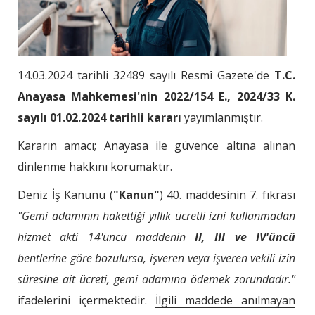
14.03.2024 tarihli 32489 sayılı Resmî Gazete'de
T.C.
Anayasa Mahkemesi'nin 2022/154 E., 2024/33 K.
sayılı 01.02.2024 tarihli kararı
yayımlanmıştır.
Kararın amacı; Anayasa ile güvence altına alınan
dinlenme hakkını korumaktır.
Deniz İş Kanunu (
"Kanun"
) 40. maddesinin 7. fıkrası
"Gemi adamının hakettiği yıllık ücretli izni kullanmadan
hizmet akti 14'üncü maddenin
II, III ve IV'üncü
bentlerine göre bozulursa, işveren veya işveren vekili izin
süresine ait ücreti, gemi adamına ödemek zorundadır."
ifadelerini içermektedir.
İlgili maddede anılmayan