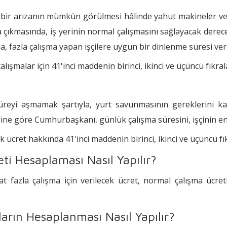
k bir arızanın mümkün görülmesi hâlinde yahut makineler ve
a çıkmasında, iş yerinin normal çalışmasını sağlayacak derec
da, fazla çalışma yapan işçilere uygun bir dinlenme süresi ve
alışmalar için 41'inci maddenin birinci, ikinci ve üçüncü fıkra
üreyi aşmamak şartıyla, yurt savunmasının gereklerini kar
esine göre Cumhurbaşkanı, günlük çalışma süresini, işçinin en
lecek ücret hakkında 41'inci maddenin birinci, ikinci ve üçüncü 
ti Hesaplaması Nasıl Yapılır?
 fazla çalışma için verilecek ücret, normal çalışma ücret
ların Hesaplanması Nasıl Yapılır?