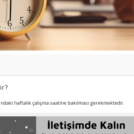
ir?
at Olabilir?
'ndaki haftalık çalışma saatine bakılması gerekmektedir.
yı Gerekli midir?
aplaması Nasıl Yapılır?
Hesaplanması Nasıl Yapılır?