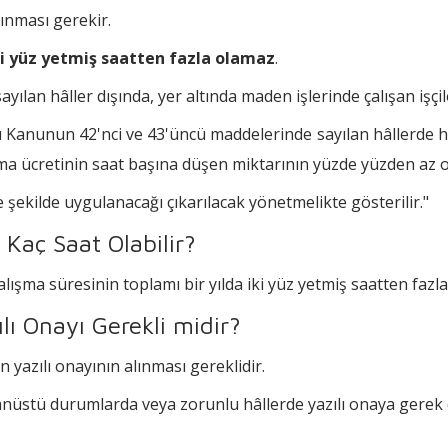
lınması gerekir.
iki yüz yetmiş saatten fazla olamaz
.
lan hâller dışında, yer altında maden işlerinde çalışan işçil
bu Kanunun 42'nci ve 43'üncü maddelerinde sayılan hâllerde h
ışma ücretinin saat başına düşen miktarının yüzde yüzden az 
e şekilde uygulanacağı çıkarılacak yönetmelikte gösterilir."
 Kaç Saat Olabilir?
lışma süresinin toplamı bir yılda iki yüz yetmiş saatten fazl
ılı Onayı Gerekli midir?
n yazılı onayının alınması gereklidir.
anüstü durumlarda veya zorunlu hâllerde yazılı onaya gere