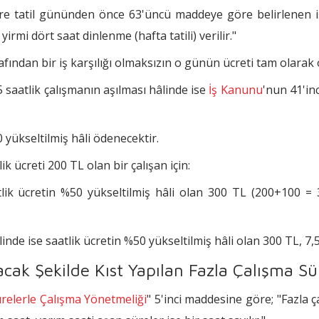
ere tatil gününden önce 63'üncü maddeye göre belirlenen iş
irmi dört saat dinlenme (hafta tatili) verilir."
rafından bir iş karşılığı olmaksızın o günün ücreti tam olarak 
5 saatlik çalışmanın aşılması hâlinde ise
İş Kanunu
'nun 41'in
 yükseltilmiş hâli ödenecektir.
k ücreti 200 TL olan bir çalışan için:
atlik ücretin %50 yükseltilmiş hâli olan 300 TL (200+100 = 
linde ise saatlik ücretin %50 yükseltilmiş hâli olan 300 TL, 7,
ak Şekilde Kıst Yapılan Fazla Çalışma Süre
ürelerle Çalışma Yönetmeliği
" 5'inci maddesine göre; "Fazla ç