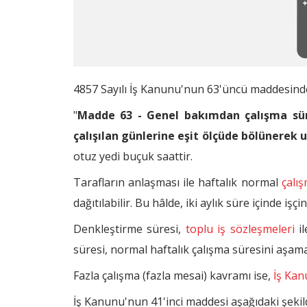
Yarım Saatten Az veya Fazla Olacak Şek
Ulusal Bayram ve Genel Tatil Günleri
Hafta Tatili ile Resmî Tatil Gününün
4857 Sayılı İş Kanunu'nun 63'üncü maddesinde 
Fazla Sürelerle Çalışma Nedir? Fazla 
"
Madde 63 - Genel bakımdan çalışma süres
Fazla Çalışma Ücreti Yerine Serbest Z
çalışılan günlerine eşit ölçüde bölünerek 
Yolda Geçen Süreler Fazla Mesai Hesa
otuz yedi buçuk saattir.
Kısmi Süreli (Part-time) Çalışmalarda F
Tarafların anlaşması ile haftalık normal
çalı
dağıtılabilir. Bu hâlde, iki aylık süre içinde i
Denkleştirme Süresi Nasıl Uygulanır?
Denkleştirme süresi,
toplu iş sözleşmeleri
il
Dinlenme Süreleri Nelerdir?
süresi, normal haftalık çalışma süresini aşamaz;
Gece Çalışmaları
Fazla çalışma (fazla mesai) kavramı ise,
İş Ka
İş Kanunu'nun 41'inci maddesi aşağıdaki şekil