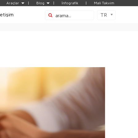
Araçlar
Blog
İnfografik
Mali Takvim
letişim
TR