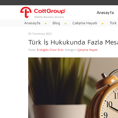
Anasayfa
Anasayfa
Blog
Çalışma Hayatı
Türk
29 Temmuz 2021
Türk İş Hukukunda Fazla Mesa
Yazar
Erdoğdu Onur Erol
,
Kategori
Çalışma Hayatı