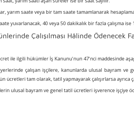
aat, yarım saati aşan süreler ise bir saat sayılır."
lar, yarım saate veya bir tam saate tamamlanarak hesaplamaya
saate yuvarlanacak, 40 veya 50 dakikalık bir fazla çalışma ise
nlerinde Çalışılması Hâlinde Ödenecek Fa
ücret ile ilgili hükümler İş Kanunu'nun 47'nci maddesinde aşa
rlerinde çalışan işçilere, kanunlarda ulusal bayram ve g
ün ücretleri tam olarak, tatil yapmayarak çalışırlarsa ayrıca ç
erin ulusal bayram ve genel tatil ücretleri işverence işçiye öd