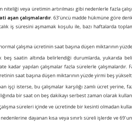
 niteliği veya üretimin artırılması gibi nedenlerle fazla çalış
ati aşan çalışmalardır
. 63'üncü madde hükmüne göre denkle
talık iş süresini aşmamak koşulu ile, bazı haftalarda toplam
, normal çalışma ücretinin saat başına düşen miktarının yüzde 
k beş saatin altında belirlendiği durumlarda, yukarıda be
te kadar yapılan çalışmalar fazla sürelerle çalışmalardır. F
cretinin saat başına düşen miktarının yüzde yirmi beş yükselt
n işçi isterse, bu çalışmalar karşılığı zamlı ücret yerine, faz
şılığında bir saat on beş dakikayı serbest zaman olarak kullana
 çalışma süreleri içinde ve ücretinde bir kesinti olmadan kullan
 nedenlerine dayanan kısa veya sınırlı süreli işlerde ve 69'u