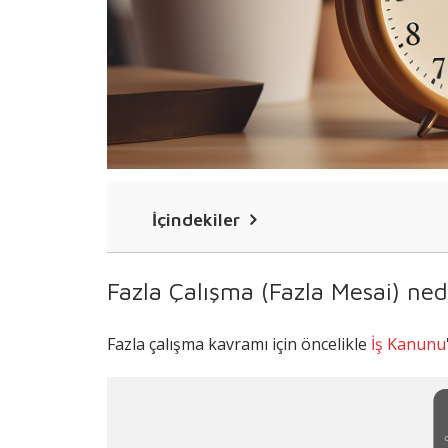
İçindekiler
Fazla Çalışma (Fazla Mesai) nedir?
Fazla Çalışma (Fazla Mesai) ned
Fazla Çalışma Bir Yılda En Fazla Kaç Sa
Fazla çalışma kavramı için öncelikle
İş Kanunu
Fazla Çalışma İçin Çalışanın Yazılı Ona
Fazla Çalışma (Fazla Mesai) Ücreti Hes
Hafta Tatilinde Yapılan Çalışmaların 