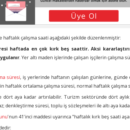
ilde Kıst Yapılan Fazla Çalışma Süreleri Nasıl Değerlendirili
nde Çalışılması Hâlinde Ödenecek Fazla Mesai Ücreti Nasıl H
 Aynı Güne Denk Gelmesi Hâlinde Hesaplama Nasıl Yapılır?
haftalık çalışma saati aşağıdaki şekilde düzenlenmiştir:
Sürelerle Çalışma Ücreti Nasıl Hesaplanır?
i haftada en çok kırk beş saattir. Aksi kararlaştırı
aman Kullanılabilir mi?
uygulanır
. Yer altı maden işlerinde çalışan işçilerin çalışma
plamasında Dikkate Alınır mı?
azla Çalışma Yaptırılabilir mi?
şma süresi
, iş yerlerinde haftanın çalışılan günlerine, günde
şçinin haftalık ortalama çalışma süresi, normal haftalık çalışma
e dört aya kadar artırılabilir. Turizm sektöründe dört aylık
 denkleştirme süresi, toplu iş sözleşmeleri ile altı aya kadar a
nunu
'nun 41'inci maddesi uyarınca "haftalık kırk beş saati aşa
dedir: