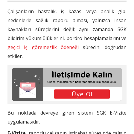
E-Vizite Nedir?
Çalışanların hastalık, iş kazası veya analık gibi
E-Vizite Ne İşe Yarar?
nedenlerle sağlık raporu alması, yalnızca insan
kaynakları süreçlerini değil; aynı zamanda SGK
E-Vizite Hangi Durumlarda Kullanılır?
bildirim yükümlülüklerini, bordro hesaplamalarını ve
SGK E-Vizite Bildirimi Nasıl Yapılır?
geçici iş göremezlik ödeneği
sürecini doğrudan
E-Vizite Bildirim Süresi Ne Kadar?
etkiler.
E-Vizite ile Geçici İş Göremezlik Ödeneği
Arasındaki İlişki
E-Vizite ve Bordro Süreci
E-Vizite Bildirimi Yapılmazsa Ne Olur?
E-Vizite Süreci İçin Pratik Kontrol
Bu noktada devreye giren sistem SGK E-Vizite
Tablosu
uygulamasıdır.
Sıkça Sorulan Sorular (SSS)
E-Vizite
, raporlu çalışanın istirahat süresinde çalışıp