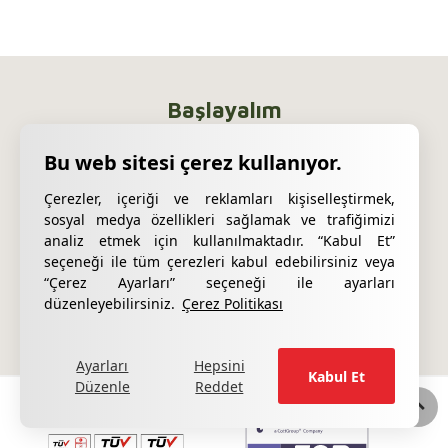
Başlayalım
Hizmet ihtiyaçlarınız için teklif
alın.
Çerezler, içeriği ve reklamları kişiselleştirmek,
Daha fazla bilgi
sosyal medya özellikleri sağlamak ve trafiğimizi
almak ister misiniz?
analiz etmek için kullanılmaktadır. “Kabul Et”
seçeneği ile tüm çerezleri kabul edebilirsiniz veya
“Çerez Ayarları” seçeneği ile ayarları
Teklif Almak için Tıklayın
düzenleyebilirsiniz.
Çerez Politikası
Ayarları
Hepsini
Kabul Et
Düzenle
Reddet