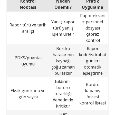
Kontrol
Neden
Pratik
Noktası
Önemli?
Uygulama
Rapor ekranı
Yanlış rapor
+ personel
Rapor türü ve tarih
türü yanlış
dosyası
aralığı
işlem üretir
çapraz
kontrol
Bordro
Rapor
hatalarının
kodu/istirahat
PDKS/puantaj
kaynağı
günleri
uyumu
çoğu zaman
otomatik
burasıdır
eşleştirme
Bildirim-
Bordro
bordro
Eksik gün kodu ve
kapanış
tutarlılığı
gün sayısı
öncesi
denetimde
kontrol listesi
kritiktir
"Kim