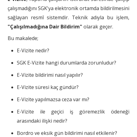
çalışmadığını SGK'ya elektronik ortamda bildirilmesini
Sonuç
sağlayan resmî sistemdir. Teknik adıyla bu işlem,
"Çalışılmadığına Dair Bildirim"
olarak geçer.
Bu makalede;
E-Vizite nedir?
SGK E-Vizite hangi durumlarda zorunludur?
E-Vizite bildirimi nasıl yapılır?
E-Vizite süresi kaç gündür?
E-Vizite yapılmazsa ceza var mı?
E-Vizite ile geçici iş göremezlik ödeneği
arasındaki ilişki nedir?
Bordro ve eksik gün bildirimi nasıl etkilenir?