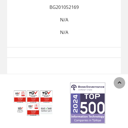
BG201052169
N/A
N/A