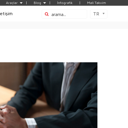
Araçlar
Blog
İnfografik
Mali Takvim
letişim
TR