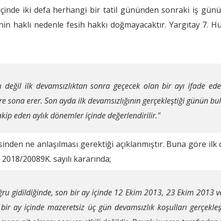
içinde iki defa herhangi bir tatil gününden sonraki iş günü
nin haklı nedenle fesih hakkı doğmayacaktır. Yargıtay 7. H
değil ilk devamsızlıktan sonra geçecek olan bir ayı ifade eder
üre sona erer. Son ayda ilk devamsızlığının gerçekleştiği günün b
kip eden aylık dönemler içinde değerlendirilir."
esinden ne anlaşılması gerektiği açıklanmıştır. Buna göre ilk 
 2018/20089K. sayılı kararında;
ğru gidildiğinde, son bir ay içinde 12 Ekim 2013, 23 Ekim 2013 
r ay içinde mazeretsiz üç gün devamsızlık koşulları gerçekleşm