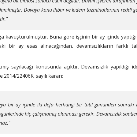
ına ait olması sonuca etkili değildir. Davalı işveren tarafından 
anılmıştır. Davaya konu ihbar ve kıdem tazminatlarının reddi gere
ir."
lığa kavuşturulmuştur. Buna göre işçinin bir ay içinde yaptığ
aki bir ay esas alınacağından, devamsızlıkların farklı 
ş sayılacağı konusunda açıktır. Devamsızlık yapıldığı idd
 2014/22406K. sayılı kararı;
veya bir ay içinde iki defa herhangi bir tatil gününden sonrak
 işgünlerinde hiç çalışmamış olunması gerekir. Devamsızlık saatler
maz."