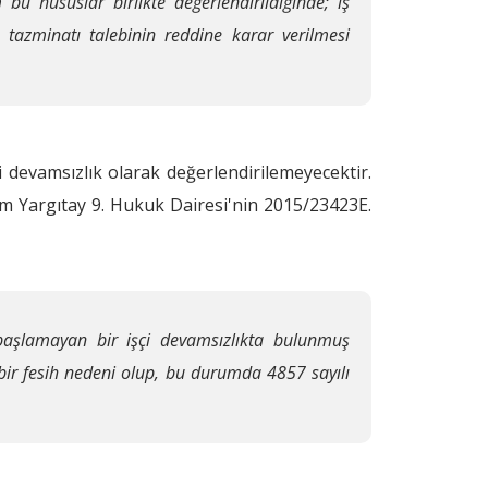
 bu hususlar birlikte değerlendirildiğinde; iş
 tazminatı talebinin reddine karar verilmesi
 devamsızlık olarak değerlendirilemeyecektir.
kim Yargıtay 9. Hukuk Dairesi'nin 2015/23423E.
 başlamayan bir işçi devamsızlıkta bulunmuş
bir fesih nedeni olup, bu durumda 4857 sayılı