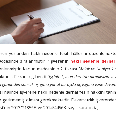
ren yönünden haklı nedenle fesih hâllerini düzenlemekted
addesinde sıralanmıştır.
"İşverenin
haklı nedenle derhal
enlenmiştir. Kanun maddesinin 2. fıkrası
"Ahlak ve iyi niyet k
ktadır. Fıkranın g bendi
"İşçinin işverenden izin almaksızın ve
atil gününden sonraki iş günü yahut bir ayda üç işgünü işine dev
sı hâlinde işverene haklı nedenle derhal fesih hakkını tanı
getirmemiş olması gerekmektedir. Devamsızlık işverenden
si'nin 2013/21856E. ve 2014/4456K. sayılı kararında;