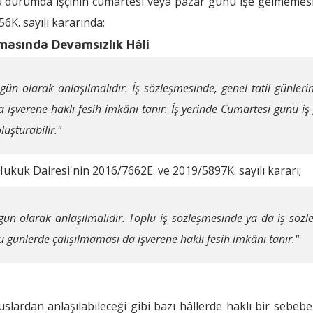
 Bu durumda işçinin cumartesi veya pazar günü işe gelmemesi 
6K. sayılı kararında;
şmasında Devamsızlık Hâli
gün olarak anlaşılmalıdır. İş sözleşmesinde, genel tatil günleri
 işverene haklı fesih imkânı tanır. İş yerinde Cumartesi günü iş 
luşturabilir."
. Hukuk Dairesi'nin 2016/7662E. ve 2019/5897K. sayılı kararı;
gün olarak anlaşılmalıdır. Toplu iş sözleşmesinde ya da iş sözle
u günlerde çalışılmaması da işverene haklı fesih imkânı tanır."
uslardan anlaşılabileceği gibi bazı hâllerde haklı bir sebeb