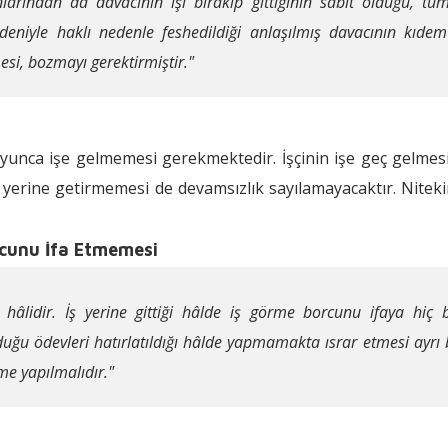
anlarından da davacının işi bırakıp gittiğinin sabit olduğu, tüm
deniyle haklı nedenle feshedildiği anlaşılmış davacının kıdem
esi, bozmayı gerektirmiştir."
boyunca işe gelmemesi gerekmektedir. İşçinin işe geç gelmesi
ini yerine getirmemesi de devamsızlık sayılamayacaktır. Nite
rcunu İfa Etmemesi
 hâlidir. İş yerine gittiği hâlde iş görme borcunu ifaya hiç
uğu ödevleri hatırlatıldığı hâlde yapmamakta ısrar etmesi ayrı 
e yapılmalıdır."