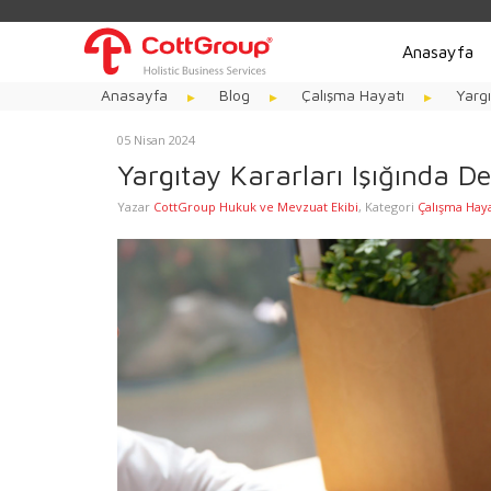
Anasayfa
Anasayfa
Blog
Çalışma Hayatı
Yargı
05 Nisan 2024
Yargıtay Kararları Işığında De
Yazar
CottGroup Hukuk ve Mevzuat Ekibi
,
Kategori
Çalışma Haya