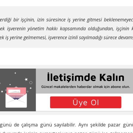
 verdiği bir işçinin, izin süresince iş yerine gitmesi beklenem
k işverenin yönetim hakkı kapsamında olduğundan, işçinin ken
erek iş yerine gelmemesi, işverence izinli sayılmadığı sürece devams
 günü de çalışma günü sayılabilir. Aynı şekilde pazar gün