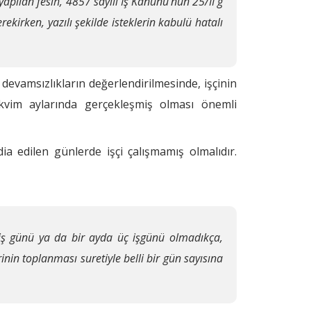
yapılan fesih, 4857 sayılı İş Kanunu'nun 25/II g
kirken, yazılı şekilde isteklerin kabulü hatalı
ı devamsızlıkların değerlendirilmesinde, işçinin
takvim aylarında gerçekleşmiş olması önemli
ia edilen günlerde işçi çalışmamış olmalıdır.
i iş günü ya da bir ayda üç işgünü olmadıkça,
inin toplanması suretiyle belli bir gün sayısına