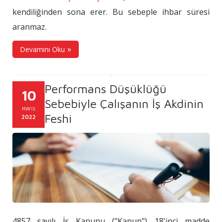
kendiliğinden sona erer. Bu sebeple ihbar süresi
aranmaz.
Devamını Oku
Performans Düşüklüğü
10
Sebebiyle Çalışanın İş Akdinin
MAYIS
Feshi
2022
4857 sayılı İş Kanunu ("Kanun") 18'inci madde