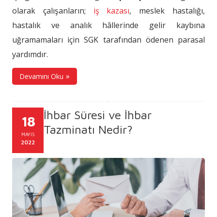
olarak çalışanların;
iş kazası
, meslek hastalığı,
hastalık ve analık hâllerinde gelir kaybına
uğramamaları için SGK tarafından ödenen parasal
yardımdır.
Devamını Oku
İhbar Süresi ve İhbar
18
Tazminatı Nedir?
MAYIS
2022