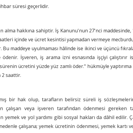
ihbar süresi geçerlidir.
in alma hakkına sahiptir. İş Kanunu'nun 27'nci maddesinde, "B
 saatleri içinde ve ücret kesintisi yapmadan vermeye mecburdur…
tir. Bu maddeye uyulmaması hâlinde ise ikinci ve üçüncü fıkra
 ödenir. İşveren, iş arama izni esnasında işçiyi çalıştırır i
ğı sürenin ücretini yüzde yüz zamlı öder." hükmüyle yaptırıma
2 saattir.
ş bir hak olup, tarafların belirsiz süreli iş sözleşmele
an çalışan veya işveren tarafından ödenmesi gereken ta
n yemek ve yol yardımı gibi sosyal hakları da dâhil edilir. 
nedenle çalışana; yemek ücretinin ödenmesi, yemek kartı ve