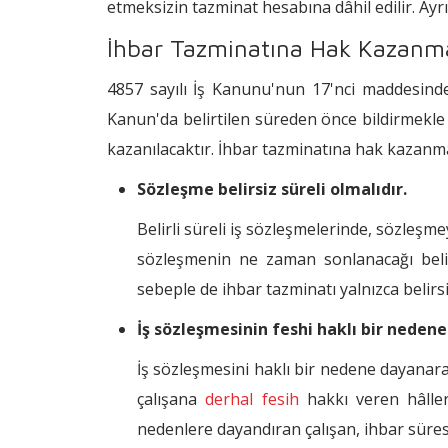
etmeksizin tazminat hesabına dâhil edilir. Ayr
İhbar Tazminatına Hak Kazanman
4857 sayılı İş Kanunu'nun 17'nci maddesinde b
Kanun'da belirtilen süreden önce bildirmekle 
kazanılacaktır. İhbar tazminatına hak kazanmak
Sözleşme belirsiz süreli olmalıdır.
Belirli süreli iş sözleşmelerinde, sözleşm
sözleşmenin ne zaman sonlanacağı belirt
sebeple de ihbar tazminatı yalnızca belir
İş sözleşmesinin feshi haklı bir nede
İş sözleşmesini haklı bir nedene dayanar
çalışana
derhal fesih
hakkı veren hâller
nedenlere dayandıran çalışan, ihbar süre