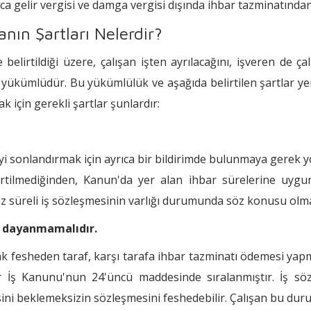
ıca gelir vergisi ve damga vergisi dışında ihbar tazminatında
ın Şartları Nelerdir?
elirtildiği üzere, çalışan işten ayrılacağını, işveren de çal
yükümlüdür. Bu yükümlülük ve aşağıda belirtilen şartlar yer
 için gerekli şartlar şunlardır:
eyi sonlandırmak için ayrıca bir bildirimde bulunmaya gerek yo
ilmediğinden, Kanun'da yer alan ihbar sürelerine uygun ş
siz süreli iş sözleşmesinin varlığı durumunda söz konusu olm
ne dayanmamalıdır.
ak fesheden taraf, karşı tarafa ihbar tazminatı ödemesi yapm
 İş Kanunu'nun 24'üncü maddesinde sıralanmıştır. İş söz
sini beklemeksizin sözleşmesini feshedebilir. Çalışan bu du