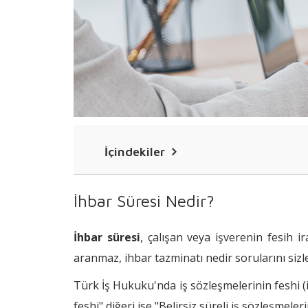
İçindekiler
İhbar Süresi Nedir?
İhbar Süresi Nedir?
İhbar Süresinde İş Arama İzni
İhbar süresi
, çalışan veya işverenin fesih 
İhbar Tazminatı Nedir?
aranmaz, ihbar tazminatı nedir sorularını sizle
İhbar Tazminatına Hak Kazanmanın Şa
Türk İş Hukuku'nda iş sözleşmelerinin feshi (is
feshi" diğeri ise "Belirsiz süreli iş sözleşmeleri