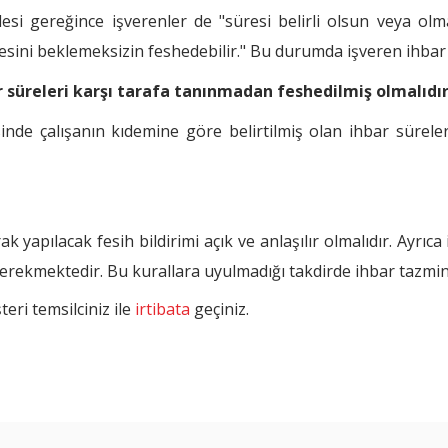
si gereğince işverenler de "süresi belirli olsun veya olma
esini beklemeksizin feshedebilir." Bu durumda işveren ihbar
r süreleri karşı tarafa tanınmadan feshedilmiş olmalıdır
inde çalışanın kıdemine göre belirtilmiş olan ihbar sürele
yapılacak fesih bildirimi açık ve anlaşılır olmalıdır. Ayrıc
ı gerekmektedir. Bu kurallara uyulmadığı takdirde ihbar tazmin
eri temsilciniz ile
irtibata
geçiniz.