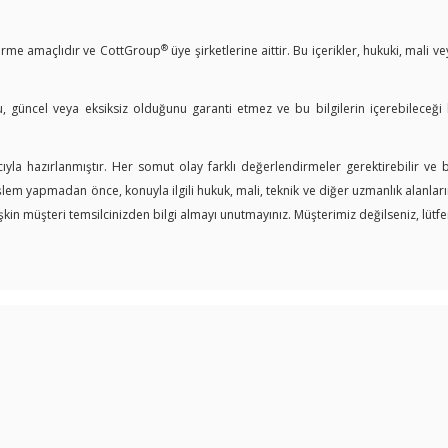
®
ndirme amaçlıdır ve CottGroup
üye şirketlerine aittir. Bu içerikler, hukuki, mali 
u, güncel veya eksiksiz olduğunu garanti etmez ve bu bilgilerin içerebileceği
yla hazırlanmıştır. Her somut olay farklı değerlendirmeler gerektirebilir ve
işlem yapmadan önce, konuyla ilgili hukuk, mali, teknik ve diğer uzmanlık alanl
in müşteri temsilcinizden bilgi almayı unutmayınız. Müşterimiz değilseniz, lütfen