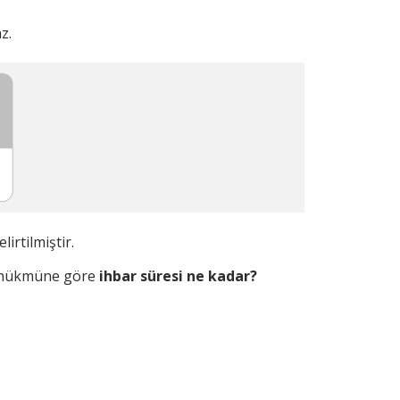
z.
irtilmiştir.
i hükmüne göre
ihbar süresi ne kadar?