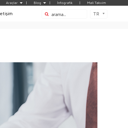
Araçlar
Blog
İnfografik
Mali Takvim
letişim
TR