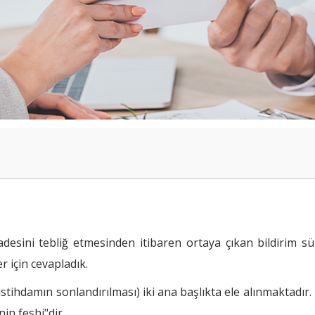
iradesini tebliğ etmesinden itibaren ortaya çıkan bildirim 
r için cevapladık.
rtları Nelerdir?
tihdamın sonlandırılması) iki ana başlıkta ele alınmaktadır. B
nin feshi"dir.