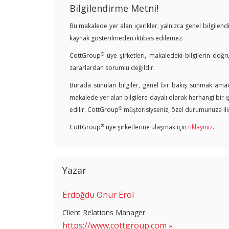
Bilgilendirme Metni!
Bu makalede yer alan içerikler, yalnızca genel bilgile
kaynak gösterilmeden iktibas edilemez.
®
CottGroup
üye şirketleri, makaledeki bilgilerin doğr
zararlardan sorumlu değildir.
Burada sunulan bilgiler, genel bir bakış sunmak amacı
makalede yer alan bilgilere dayalı olarak herhangi bir 
®
edilir. CottGroup
müşterisiyseniz, özel durumunuza ilişk
®
CottGroup
üye şirketlerine ulaşmak için
tıklayınız
.
Yazar
Erdoğdu Onur Erol
Client Relations Manager
https://www.cottgroup.com