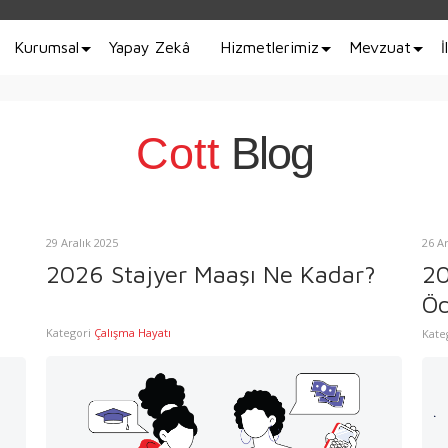
Kurumsal
Yapay Zekâ
Hizmetlerimiz
Mevzuat
İ
Cott
Blog
29 Aralık 2025
26 A
2026 Stajyer Maaşı Ne Kadar?
20
Öd
Ma
Kategori
Çalışma Hayatı
Kate