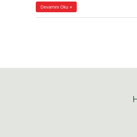
Korunması Kanunu'nun 16. maddesi uyarı
Devamını Oku
yürütülen
VERBİS'e (Veri Sorumluları Si
Bilgi Sistemi) kayıt yükümlülüğüne
ili
istisna kriterlerinde değişiklik yapılmıştır.
H