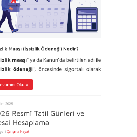
izlik Maaşı (İşsizlik Ödeneği) Nedir?
sizlik maaşı
" ya da Kanun'da belirtilen adı ile
sizlik ödeneği
", öncesinde sigortalı olarak
ışmış ve
4447 sayılı İşsizlik Sigortası Kanunu
evamını Oku
samında belirtilen tüm şartlara uygunluk
layan kişilerin, işsiz kalmaları sonucunda
kim 2025
adıkları gelir kaybını önlemek amacıyla
26 Resmî Tatil Günleri ve
nomik açıdan desteklenmeleri için sağlanan
sai Hesaplama
nektir. İşsizlik maaşı, Kanun'da belirtildiği
gori
Çalışma Hayatı
re sigortalı işsizlere birtakım koşulları