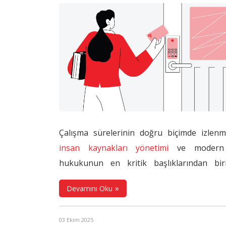
Çalışma sürelerinin doğru biçimde izlenm
insan kaynakları yönetimi
ve modern
hukukunun en kritik başlıklarından biri
Dijitalleşme, uzaktan çalışma ve esnek isti
Devamını Oku
modellerinin yaygınlaşmasıyla birlikte
"çal
süresi"
kavramı yalnızca fiilen iş yeri
03 Ekim 2025
geçirilen zamanla sınırlı olmaktan çıkm