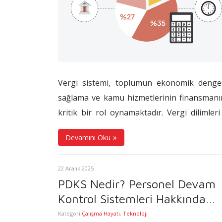
Vergi sistemi, toplumun ekonomik denges
sağlama ve kamu hizmetlerinin finansman
kritik bir rol oynamaktadır. Vergi dilimleri
her yıl güncellenerek vergi mükelleflerinin
Devamını Oku
yükümlülüklerini
belirlemektedir. 2026 yılın
vergi düzenlemeleri ile çalışan kesimin en
22 Aralık 2025
merak ettiği konuların başında
2026 ve
PDKS Nedir? Personel Devam
dilimleri
gelmektedir. Bu makalemizde; ge
Kontrol Sistemleri Hakkında
vergisi, vergi dilimleri, vergi dilimleri n
Bilinmesi Gerekenler
Kategori
Çalışma Hayatı
,
Teknoloji
hesaplanır konularını sizler için özetledik.