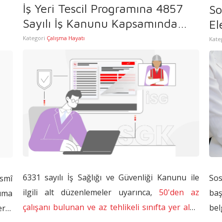
İş Yeri Tescil Programına 4857
So
eken
Sayılı İş Kanunu Kapsamında
El
 Bu
İşveren Vekili Alanı Eklendi
Kategori
Çalışma Hayatı
Kate
rol
 bir
ğu,
ndan
ine
6331 sayılı İş Sağlığı ve Güvenliği Kanunu ile
So
smî
ilgili alt düzenlemeler uyarınca,
50'den az
ba
ruma
çalışanı bulunan ve az tehlikeli sınıfta yer alan
bel
erin