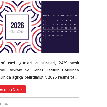
ğlamalarına istinaden işsiz kaldıkları
nemde belirli bir süre ve miktarda
pılmaktadır. İşsizlik maaşı ödenmesinin
cı, işsiz kalan bireyin, işsiz kaldığı dönemde
disi ve ailesinin yaşamını sürdürebilme
ânına sahip olma hakkıdır.
smî tatil
günleri ve süreleri, 2429 sayılı
usal Bayram ve Genel Tatiller Hakkında
un'da açıkça belirtilmiştir.
2026 resmî tatil
leri
ve süreleri aşağıdaki tabloda yer
evamını Oku
aktadır:
ylül 2025