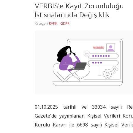
VERBİS'e Kayıt Zorunluluğu
ölçülmesi, ispatlanması ve yönetilmesi ger
İstisnalarında Değişiklik
stratejik bir unsur hâline gelmiştir.
Kategori
KVKK - GDPR
dönüşüm,
Personel Devam Kont
Sistemlerini (PDKS)
yalnızca operasyonel
araç olmaktan çıkararak, bordro doğrulu
hukuki uyum ve kurumsal verimlilik açısı
vazgeçilmez bir altyapı unsuru hâl
getirmiştir.
01.10.2025 tarihli ve 33034 sayılı Re
Gazete'de yayımlanan Kişisel Verileri Ko
Kurulu Kararı ile 6698 sayılı Kişisel Veril