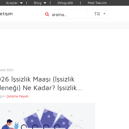
Araçlar
Blog
İnfografik
Mali Takvim
letişim
TR
ralık 2025
26 İşsizlik Maaşı (İşsizlik
eneği) Ne Kadar? İşsizlik
aşı Hesaplama
gori
Çalışma Hayatı