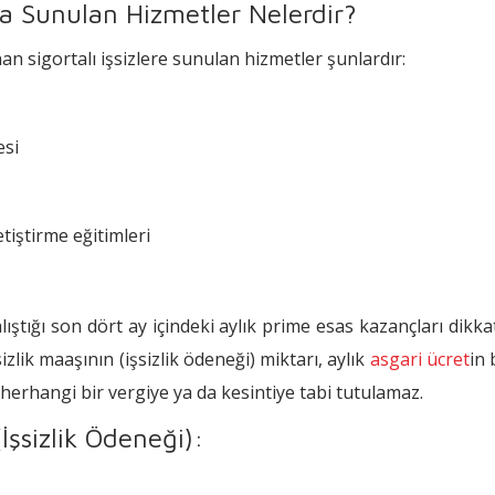
ra Sunulan Hizmetler Nelerdir?
an sigortalı işsizlere sunulan hizmetler şunlardır:
esi
tiştirme eğitimleri
n çalıştığı son dört ay içindeki aylık prime esas kazançları 
zlik maaşının (işsizlik ödeneği) miktarı, aylık
asgari ücret
in 
 herhangi bir vergiye ya da kesintiye tabi tutulamaz.
İşsizlik Ödeneği):