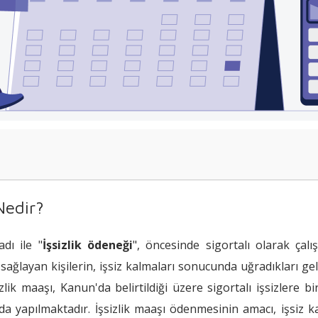
 Nedir?
Yararlanma Şartları Nelerdir?
dı ile "
İşsizlik ödeneği
", öncesinde sigortalı olarak çal
vuru Nasıl Yapılır?
sağlayan kişilerin, işsiz kalmaları sonucunda uğradıkları g
adar Süre ile Ödenmektedir?
lik maaşı, Kanun'da belirtildiği üzere sigortalı işsizlere b
ulan Hizmetler Nelerdir?
da yapılmaktadır. İşsizlik maaşı ödenmesinin amacı, işsiz k