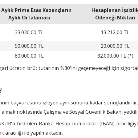
 Aylık Prime Esas Kazançların
Hesaplanan İşsizli
Aylık Ortalaması
Ödeneği Miktarı
33.030,00 TL
13.212,00 TL
50.000,00 TL
20.000,00 TL
80.000,00 TL
32.000,00 TL (*)
gari ücretin brüt tutarının %80'ini geçemeyeceği için sigortal
?
kişinin başvurusunu izleyen ayın sonuna kadar sonuçlandırılır. 
he almak noktasında Çalışma ve Sosyal Güvenlik Bakanı yetkil
İŞKUR'a bildirilen Banka Hesap numaraları (IBAN) aracılığıy
nk
aracılığı ile yapılmaktadır.