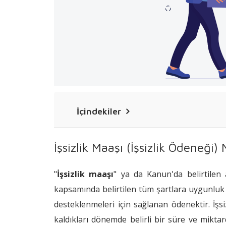
İçindekiler
İşsizlik Maaşı (İşsizlik Ödeneği) Nedir?
İşsizlik Maaşı (İşsizlik Ödeneği)
İşsizlik Maaşından (İşsizlik Ödeneği) 
"
İşsizlik maaşı
" ya da Kanun'da belirtilen a
İşsizlik Maaşına (İşsizlik Ödeneği) Baş
kapsamında belirtilen tüm şartlara uygunluk 
İşsizlik Maaşı (İşsizlik Ödeneği) Ne K
desteklenmeleri için sağlanan ödenektir. İşsiz
İşsizlik Maaşına Hak Kazananlara Sun
kaldıkları dönemde belirli bir süre ve miktar