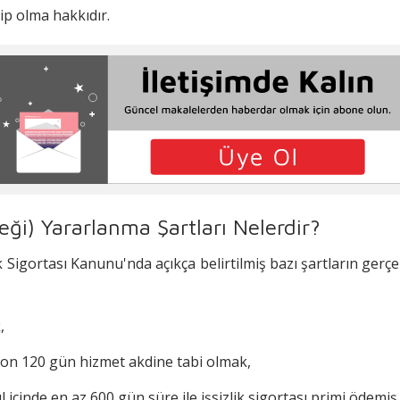
ip olma hakkıdır.
k Ödeneği):
i Durumlarda Kesilir?
ken Dikkat Edilmesi Gereken Hususlar Nelerdir?
inden Yararlanılabilir mi?
neği) Yararlanma Şartları Nelerdir?
aşvururken İstenen Belgeler Nelerdir?
ik Sigortası Kanunu'nda açıkça belirtilmiş bazı şartların ger
?
,
on 120 gün hizmet akdine tabi olmak,
 içinde en az 600 gün süre ile işsizlik sigortası primi ödemiş