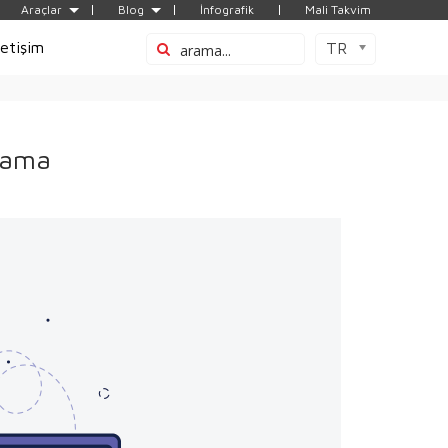
Araçlar
Blog
İnfografik
Mali Takvim
letişim
TR
plama