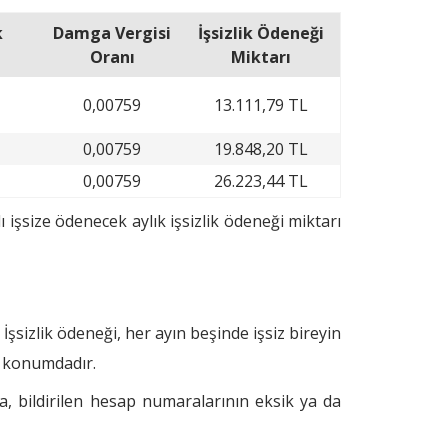
k
Damga Vergisi
İşsizlik Ödeneği
Oranı
Miktarı
0,00759
13.111,79 TL
0,00759
19.848,20 TL
0,00759
26.223,44 TL
ı işsize ödenecek aylık işsizlik ödeneği miktarı
İşsizlik ödeneği, her ayın beşinde işsiz bireyin
i konumdadır.
la, bildirilen hesap numaralarının eksik ya da