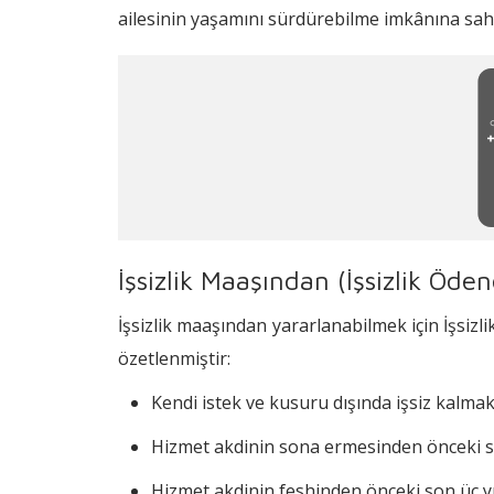
ailesinin yaşamını sürdürebilme imkânına sah
2026 İşsizlik Maaşı Ne Kadar?
İşsizlik Maaşı Hesaplama 2026 (İşsizli
İşsizlik Maaşı Ne Zaman Ödenir?
İşsizlik Maaşı (İşsizlik Ödeneği) Hang
İşsizlik Maaşı (İşsizlik Ödeneği) Alır
İşsizlik Maaşı Alırken Sağlık Hizmetler
İşsizlik Maaşından (İşsizlik Öde
İşsizlik Maaşına (İşsizlik Ödeneği) B
İşsizlik maaşından yararlanabilmek için İşsizl
İşsizlik Maaşı Yeniden Başlatılabilir mi
özetlenmiştir:
Kendi istek ve kusuru dışında işsiz kalmak
Hizmet akdinin sona ermesinden önceki s
Hizmet akdinin feshinden önceki son üç yıl