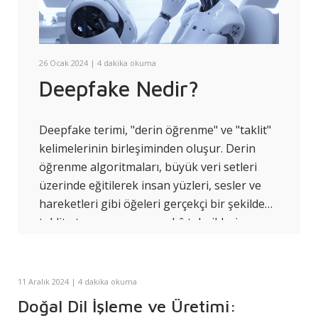
26 Ocak 2024
| 4 dakika okuma
Deepfake Nedir?
Deepfake terimi, "derin öğrenme" ve "taklit"
kelimelerinin birleşiminden oluşur. Derin
öğrenme algoritmaları, büyük veri setleri
üzerinde eğitilerek insan yüzleri, sesler ve
hareketleri gibi öğeleri gerçekçi bir şekilde
taklit etmeye ve yapay zekâ teknikleri
aracılığı ile fotoğrafların, videoların veya
seslerin değiştirilmesi yöntemidir.
11 Aralık 2024 | 4 dakika okuma
Doğal Dil İşleme ve Üretimi: