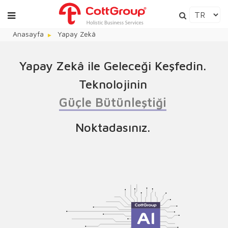
Anasayfa
Yapay Zekâ
Yapay Zekâ ile Geleceği Keşfedin.
Teknolojinin
G
ü
ç
l
e
B
ü
t
ü
n
l
e
ş
t
i
ğ
i
Noktadasınız.