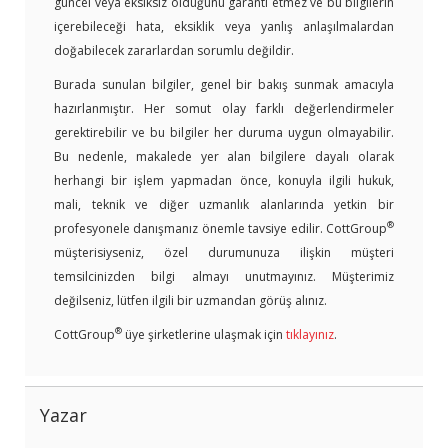
güncel veya eksiksiz olduğunu garanti etmez ve bu bilgilerin
içerebileceği hata, eksiklik veya yanlış anlaşılmalardan
doğabilecek zararlardan sorumlu değildir.
Burada sunulan bilgiler, genel bir bakış sunmak amacıyla
hazırlanmıştır. Her somut olay farklı değerlendirmeler
gerektirebilir ve bu bilgiler her duruma uygun olmayabilir.
Bu nedenle, makalede yer alan bilgilere dayalı olarak
herhangi bir işlem yapmadan önce, konuyla ilgili hukuk,
mali, teknik ve diğer uzmanlık alanlarında yetkin bir
®
profesyonele danışmanız önemle tavsiye edilir. CottGroup
müşterisiyseniz, özel durumunuza ilişkin müşteri
temsilcinizden bilgi almayı unutmayınız. Müşterimiz
değilseniz, lütfen ilgili bir uzmandan görüş alınız.
®
CottGroup
üye şirketlerine ulaşmak için
tıklayınız
.
Yazar