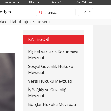
Araçlar
Blog
İnfografik
Mali Takvim
letişim
TR
ının İhlal Edildiğine Karar Verdi
KATEGORİ
Kişisel Verilerin Korunması
Mevzuatı
Sosyal Güvenlik Hukuku
Mevzuatı
Vergi Hukuku Mevzuatı
İş Sağlığı ve Güvenliği
Mevzuatı
Borçlar Hukuku Mevzuatı