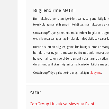
Bilgilendirme Metni!
Bu makalede yer alan içerikler, yalnızca genel bilgil
teknik danışmanlık hizmeti niteliği taşımamaktadır ve 
®
CottGroup
üye şirketleri, makaledeki bilgilerin doğr
eksiklik veya yanlış anlaşılmalardan doğabilecek zararl
Burada sunulan bilgiler, genel bir bakış sunmak amacıyl
her duruma uygun olmayabilir. Bu nedenle, makalede y
hukuk, mali, teknik ve diğer uzmanlık alanlarında yetki
durumunuza ilişkin müşteri temsilcinizden bilgi almayı u
®
CottGroup
üye şirketlerine ulaşmak için
tıklayınız
.
Yazar
CottGroup Hukuk ve Mevzuat Ekibi