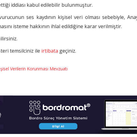
 ettiği iddiası kabul edilebilir bulunmuştur.
vurucunun ses kaydının kişisel veri olması sebebiyle, Ana
sını isteme hakkının ihlal edildiğine karar verilmiştir.
lirsiniz.
eri temsilciniz ile
irtibata
geçiniz.
işisel Verilerin Korunması Mevzuatı