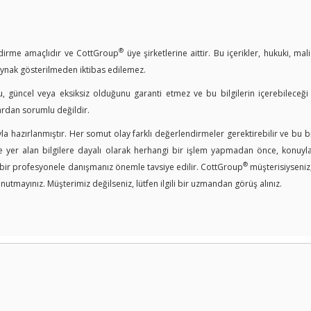
®
endirme amaçlıdır ve CottGroup
üye şirketlerine aittir. Bu içerikler, hukuki, mal
kaynak gösterilmeden iktibas edilemez.
u, güncel veya eksiksiz olduğunu garanti etmez ve bu bilgilerin içerebileceği
ardan sorumlu değildir.
a hazırlanmıştır. Her somut olay farklı değerlendirmeler gerektirebilir ve bu bi
er alan bilgilere dayalı olarak herhangi bir işlem yapmadan önce, konuyla i
®
n bir profesyonele danışmanız önemle tavsiye edilir. CottGroup
müşterisiyseniz
nutmayınız. Müşterimiz değilseniz, lütfen ilgili bir uzmandan görüş alınız.