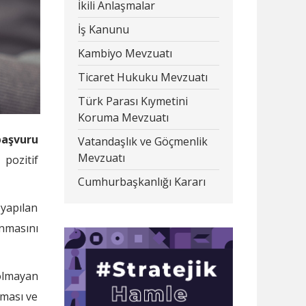
İkili Anlaşmalar
İş Kanunu
Kambiyo Mevzuatı
Ticaret Hukuku Mevzuatı
Türk Parası Kıymetini
Koruma Mevzuatı
başvuru
Vatandaşlık ve Göçmenlik
Mevzuatı
pozitif
Cumhurbaşkanlığı Kararı
yapılan
unmasını
 olmayan
nması ve