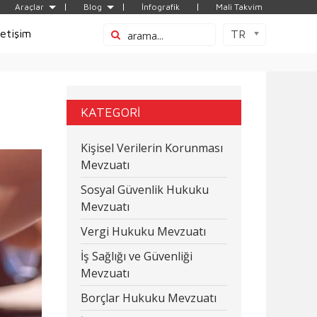
Araçlar
Blog
İnfografik
Mali Takvim
letişim
TR
KATEGORİ
Kişisel Verilerin Korunması
Mevzuatı
Sosyal Güvenlik Hukuku
Mevzuatı
Vergi Hukuku Mevzuatı
İş Sağlığı ve Güvenliği
Mevzuatı
Borçlar Hukuku Mevzuatı