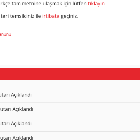
ürkçe tam metnine ulaşmak için lütfen
tıklayın
.
eri temsilciniz ile
irtibata
geçiniz.
Kanunu
arı Açıklandı
tarı Açıklandı
arı Açıklandı
tarı Açıklandı