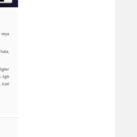
i veya
 hata,
lgiler
lgili
, özel