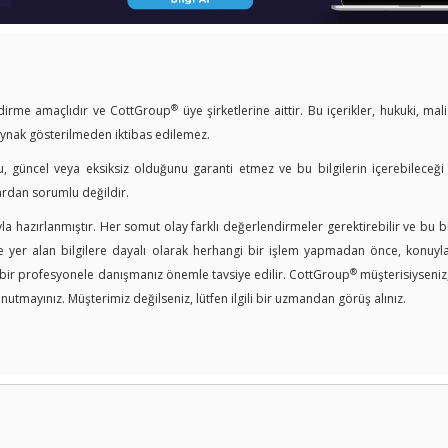
®
endirme amaçlıdır ve CottGroup
üye şirketlerine aittir. Bu içerikler, hukuki, mal
kaynak gösterilmeden iktibas edilemez.
u, güncel veya eksiksiz olduğunu garanti etmez ve bu bilgilerin içerebileceği
ardan sorumlu değildir.
a hazırlanmıştır. Her somut olay farklı değerlendirmeler gerektirebilir ve bu bi
er alan bilgilere dayalı olarak herhangi bir işlem yapmadan önce, konuyla i
®
n bir profesyonele danışmanız önemle tavsiye edilir. CottGroup
müşterisiyseniz
nutmayınız. Müşterimiz değilseniz, lütfen ilgili bir uzmandan görüş alınız.