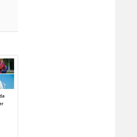
da
er