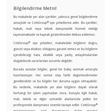
Bilgilendirme Metni!
Bu makalede yer alan içerikler, yalnızca genel bilgilendirme
®
amaçlıdır ve CottGroup
üye şirketlerine aittir. Bu içerikler,
hukuki, mali veya teknik danışmanlık hizmeti niteliği
taşımamaktadır ve kaynak gösterilmeden iktibas edilemez.
®
CottGroup
üye şirketleri, makaledeki bilgilerin doğru,
güncel veya eksiksiz olduğunu garanti etmez ve bu bilgilerin
içerebileceği hata, eksiklik veya yanlış anlaşılmalardan
doğabilecek zararlardan sorumlu değildir.
Burada sunulan bilgiler, genel bir bakış sunmak amacıyla
hazırlanmıştır. Her somut olay farklı değerlendirmeler
gerektirebilir ve bu bilgiler her duruma uygun olmayabilir.
Bu nedenle, makalede yer alan bilgilere dayalı olarak
herhangi bir işlem yapmadan önce, konuyla ilgili hukuk,
mali, teknik ve diğer uzmanlık alanlarında yetkin bir
®
profesyonele danışmanız önemle tavsiye edilir. CottGroup
müşterisiyseniz, özel durumunuza ilişkin müşteri