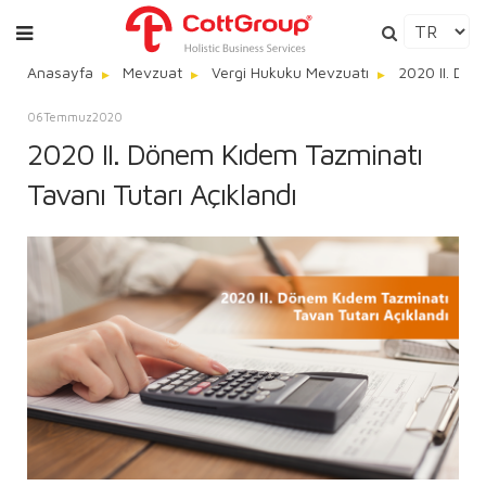
Anasayfa
Mevzuat
Vergi Hukuku Mevzuatı
2020 II. Dön
06
Temmuz
2020
2020 II. Dönem Kıdem Tazminatı
Tavanı Tutarı Açıklandı