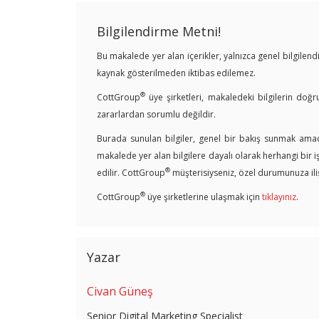
Bilgilendirme Metni!
Bu makalede yer alan içerikler, yalnızca genel bilgile
kaynak gösterilmeden iktibas edilemez.
®
CottGroup
üye şirketleri, makaledeki bilgilerin doğr
zararlardan sorumlu değildir.
Burada sunulan bilgiler, genel bir bakış sunmak amacı
makalede yer alan bilgilere dayalı olarak herhangi bir 
®
edilir. CottGroup
müşterisiyseniz, özel durumunuza ilişk
®
CottGroup
üye şirketlerine ulaşmak için
tıklayınız
.
Yazar
Civan Güneş
Senior Digital Marketing Specialist