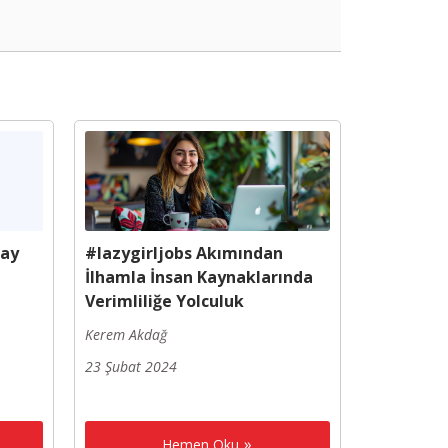
pay
#lazygirljobs Akımından
İlhamla İnsan Kaynaklarında
Verimliliğe Yolculuk
Kerem Akdağ
23 Şubat 2024
Hemen Oku