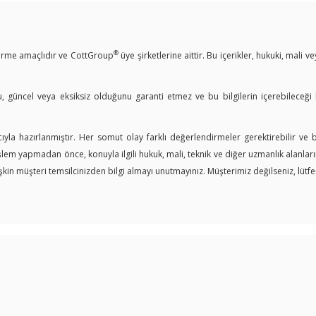
®
ndirme amaçlıdır ve CottGroup
üye şirketlerine aittir. Bu içerikler, hukuki, mali 
u, güncel veya eksiksiz olduğunu garanti etmez ve bu bilgilerin içerebileceği
yla hazırlanmıştır. Her somut olay farklı değerlendirmeler gerektirebilir ve
işlem yapmadan önce, konuyla ilgili hukuk, mali, teknik ve diğer uzmanlık alanl
in müşteri temsilcinizden bilgi almayı unutmayınız. Müşterimiz değilseniz, lütfen