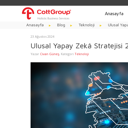
Anasayfa
Anasayfa
Blog
Teknoloji
Ulusal Yap
23 Ağustos 2024
Ulusal Yapay Zekâ Stratejis
Yazar
Civan Güneş
,
Kategori
Teknoloji