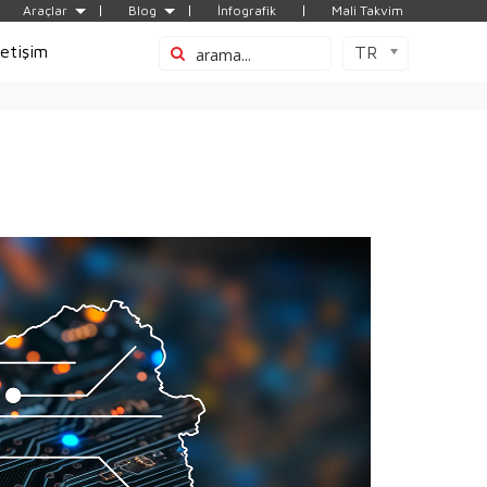
Araçlar
Blog
İnfografik
Mali Takvim
letişim
TR