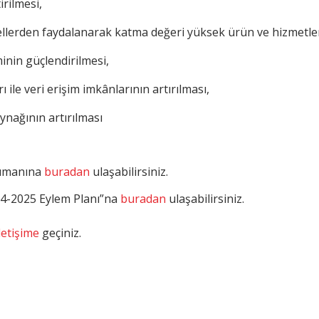
irilmesi,
llerden faydalanarak katma değeri yüksek ürün ve hizmetler
minin güçlendirilmesi,
ile veri erişim imkânlarının artırılması,
nağının artırılması
kümanına
buradan
ulaşabilirsiniz.
24-2025 Eylem Planı”na
buradan
ulaşabilirsiniz.
letişime
geçiniz.