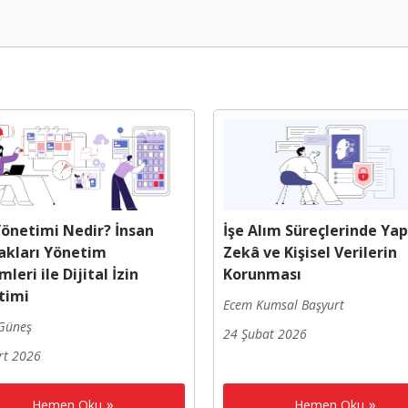
Yönetimi Nedir? İnsan
İşe Alım Süreçlerinde Ya
akları Yönetim
Zekâ ve Kişisel Verilerin
mleri ile Dijital İzin
Korunması
timi
Ecem Kumsal Başyurt
Güneş
24 Şubat 2026
rt 2026
Hemen Oku
Hemen Oku