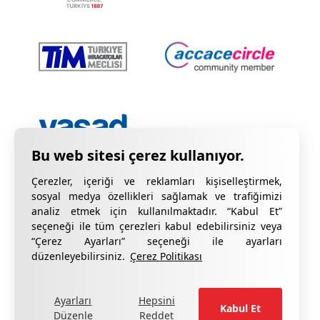
Çerezler, içeriği ve reklamları kişiselleştirmek,
sosyal medya özellikleri sağlamak ve trafiğimizi
analiz etmek için kullanılmaktadır. “Kabul Et”
seçeneği ile tüm çerezleri kabul edebilirsiniz veya
“Çerez Ayarları” seçeneği ile ayarları
Gizlilik Bildirimi
KVKK Hakkında Bilgilendirme
düzenleyebilirsiniz.
Çerez Politikası
Çerez Bildirimi
Kalite Sertifikalarımız
Ayarları
Hepsini
formu doldurun
Şikâyetleriniz için lütfen
.
Kabul Et
Düzenle
Reddet