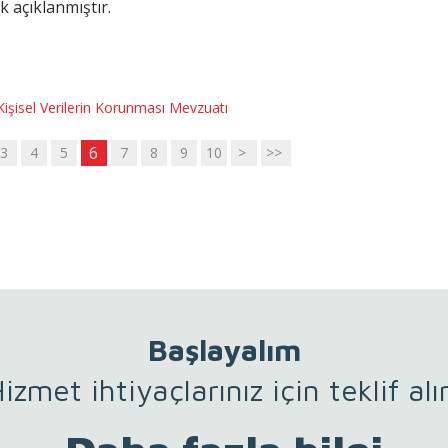
k açıklanmıştır.
Kişisel Verilerin Korunması Mevzuatı
6
3
4
5
7
8
9
10
>
>>
Başlayalım
izmet ihtiyaçlarınız için teklif alı