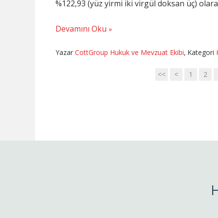
%122,93 (yüz yirmi iki virgül doksan üç) olara
Devamını Oku
Yazar
CottGroup Hukuk ve Mevzuat Ekibi
,
Kategori
<<
<
1
2
H