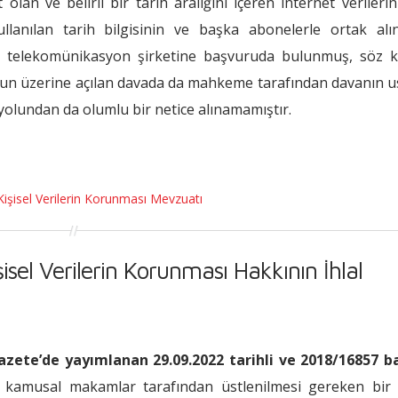
olan ve belirli bir tarih aralığını içeren internet verilerin
kullanılan tarih bilgisinin ve başka abonelerle ortak al
gili telekomünikasyon şirketine başvuruda bulunmuş, söz 
nun üzerine açılan davada da mahkeme tarafından davanın 
yolundan da olumlu bir netice alınamamıştır.
Kişisel Verilerin Korunması Mevzuatı
el Verilerin Korunması Hakkının İhlal
Gazete’de yayımlanan 29.09.2022 tarihli ve 2018/16857 b
 kamusal makamlar tarafından üstlenilmesi gereken bir p