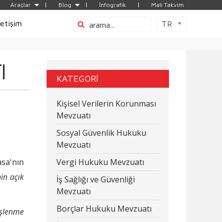
Araçlar
Blog
İnfografik
Mali Takvim
letişim
TR
I
KATEGORİ
Kişisel Verilerin Korunması
Mevzuatı
Sosyal Güvenlik Hukuku
Mevzuatı
asa'nın
Vergi Hukuku Mevzuatı
in açık
İş Sağlığı ve Güvenliği
Mevzuatı
Borçlar Hukuku Mevzuatı
İşlenme