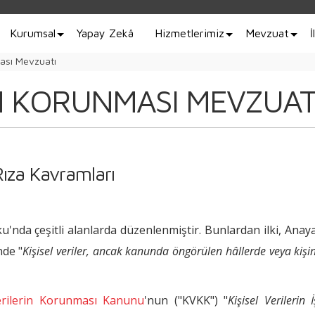
Kurumsal
Yapay Zekâ
Hizmetlerimiz
Mevzuat
İ
ması Mevzuatı
IN KORUNMASI MEVZUAT
Rıza Kavramları
ku'nda çeşitli alanlarda düzenlenmiştir. Bunlardan ilki, Anay
nde "
Kişisel veriler, ancak kanunda öngörülen hâllerde veya kişin
Verilerin Korunması Kanunu
'nun ("KVKK") "
Kişisel Verilerin 