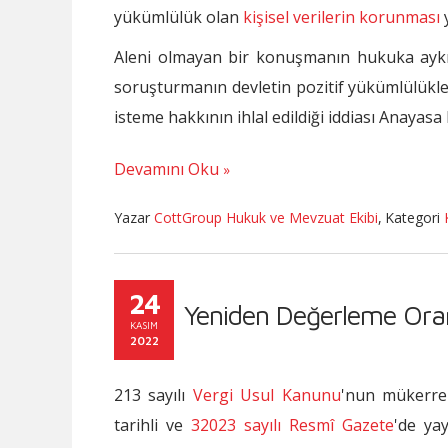
yükümlülük olan
kişisel verilerin korunması
y
Aleni olmayan bir konuşmanın hukuka aykırı
soruşturmanın devletin pozitif yükümlülükle
isteme hakkının ihlal edildiği iddiası Anayas
Devamını Oku
Yazar
CottGroup Hukuk ve Mevzuat Ekibi
,
Kategori
24
Yeniden Değerleme Oran
KASIM
2022
213 sayılı
Vergi Usul Kanunu
'nun mükerrer
tarihli ve
32023 sayılı Resmî Gazete
'de ya