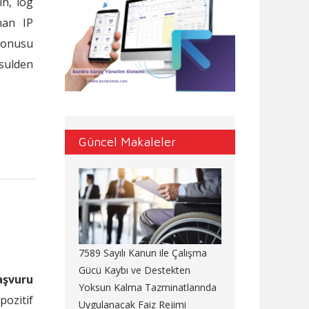
in, log
ınan IP
konusu
usulden
Güncel Makaleler
7589 Sayılı Kanun ile Çalışma
Gücü Kaybı ve Destekten
aşvuru
Yoksun Kalma Tazminatlarında
ozitif
Uygulanacak Faiz Rejimi