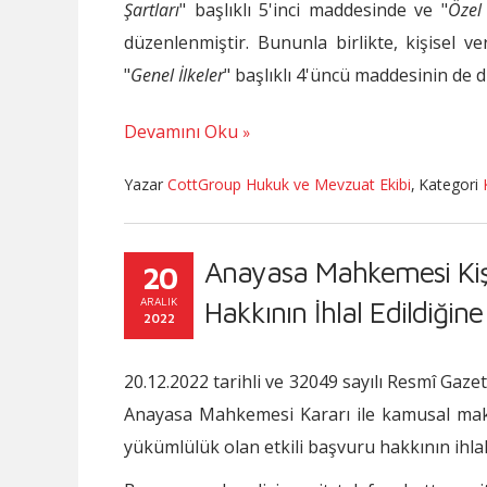
Şartları
" başlıklı 5'inci maddesinde ve "
Özel 
düzenlenmiştir. Bununla birlikte, kişisel 
"
Genel İlkeler
" başlıklı 4'üncü maddesinin de 
Devamını Oku
Yazar
CottGroup Hukuk ve Mevzuat Ekibi
,
Kategori
Anayasa Mahkemesi Kişise
20
ARALIK
Hakkının İhlal Edildiğin
2022
20.12.2022 tarihli ve 32049 sayılı Resmî Gaz
Anayasa Mahkemesi Kararı ile kamusal maka
yükümlülük olan etkili başvuru hakkının ihlal 