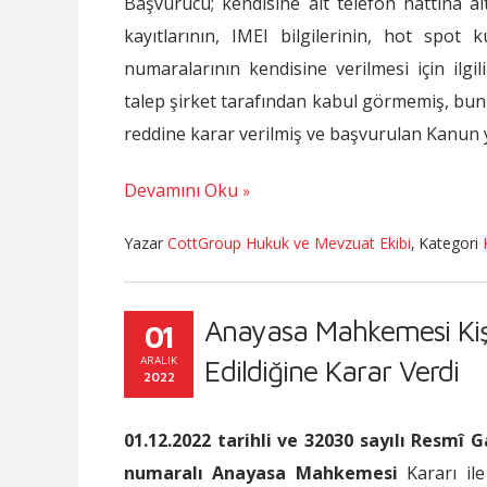
Başvurucu; kendisine ait telefon hattına ait 
kayıtlarının, IMEI bilgilerinin, hot spot 
numaralarının kendisine verilmesi için il
talep şirket tarafından kabul görmemiş, bu
reddine karar verilmiş ve başvurulan Kanun 
Devamını Oku
Yazar
CottGroup Hukuk ve Mevzuat Ekibi
,
Kategori
Anayasa Mahkemesi Kişis
01
ARALIK
Edildiğine Karar Verdi
2022
01.12.2022 tarihli ve 32030 sayılı Resmî 
numaralı Anayasa Mahkemesi
Kararı ile