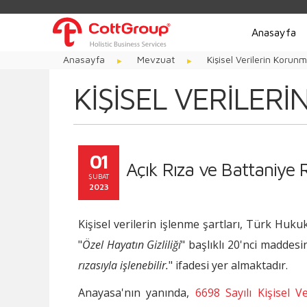
Anasayfa
Anasayfa
Mevzuat
Kişisel Verilerin Korun
KIŞISEL VERILER
01
Açık Rıza ve Battaniye 
ŞUBAT
2023
Kişisel verilerin işlenme şartları, Türk Huku
"
Özel Hayatın Gizliliği
" başlıklı 20'nci maddesi
rızasıyla işlenebilir.
" ifadesi yer almaktadır.
Anayasa'nın yanında,
6698 Sayılı Kişisel 