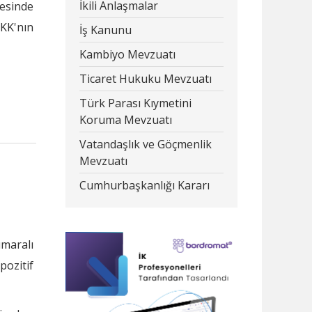
İkili Anlaşmalar
desinde
VKK'nın
İş Kanunu
Kambiyo Mevzuatı
Ticaret Hukuku Mevzuatı
Türk Parası Kıymetini
Koruma Mevzuatı
Vatandaşlık ve Göçmenlik
Mevzuatı
Cumhurbaşkanlığı Kararı
umaralı
pozitif